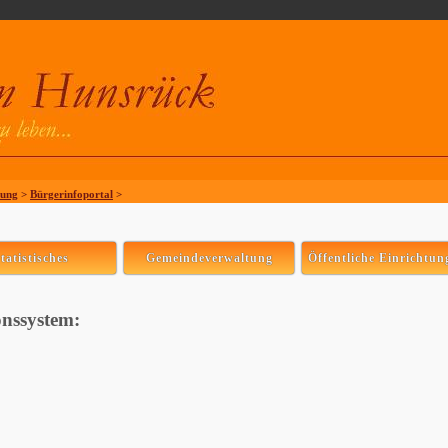
tung
>
Bürgerinfoportal
>
tatistisches
Gemeindeverwaltung
Öffentliche Einrichtun
onssystem: