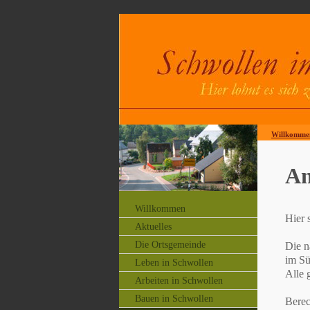
Willkomme
An
Willkommen
Hier 
Aktuelles
Die Ortsgemeinde
Die n
im Sü
Leben in Schwollen
Alle 
Arbeiten in Schwollen
Bauen in Schwollen
Berec