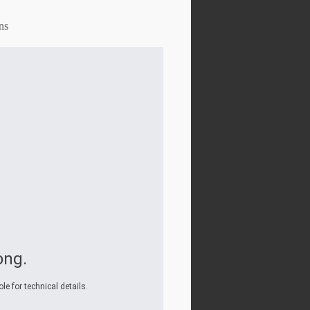
ns
ong.
e for technical details.