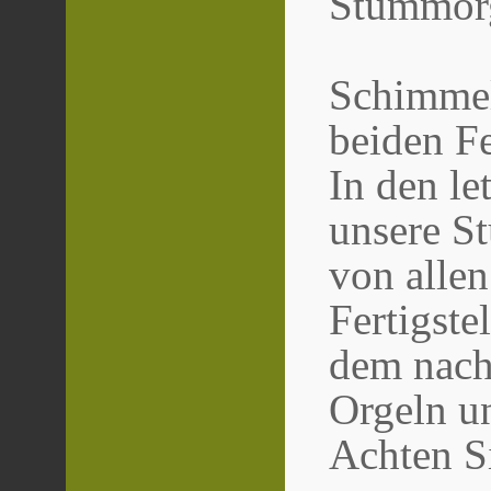
Stummorg
Schimmel
beiden Fe
In den le
unsere S
von allen
Fertigste
dem nach
Orgeln u
Achten Si