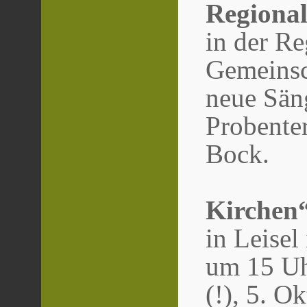
Regional
in der R
Gemeinsc
neue Sä
Probenter
Bock.
Kirchen“
in Leise
um 15 Uhr
(!), 5. O