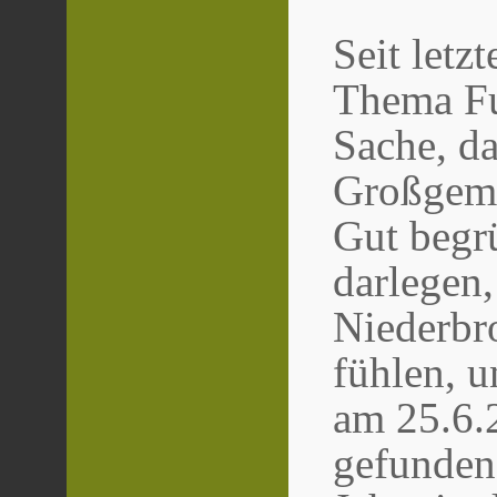
Seit letz
Thema Fu
Sache, da
Großgeme
Gut begr
darlegen
Niederbr
fühlen, 
am 25.6.
gefunden