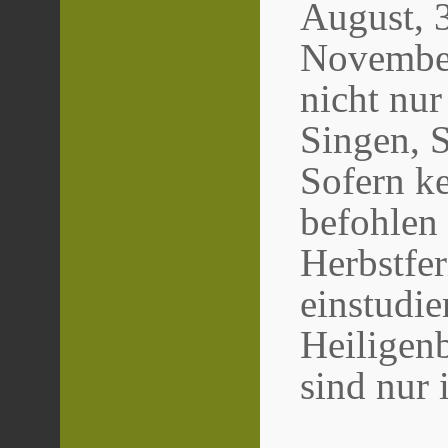
August, 3
November
nicht nur
Singen, S
Sofern k
befohlen 
Herbstfer
einstudi
Heiligen
sind nur 