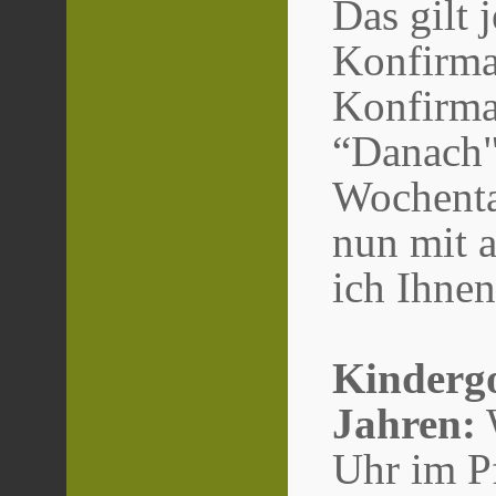
Das gilt j
Konfirmat
Konfirman
“Danach"
Wochenta
nun mit a
ich Ihnen
Kindergo
Jahren:
W
Uhr im Pf