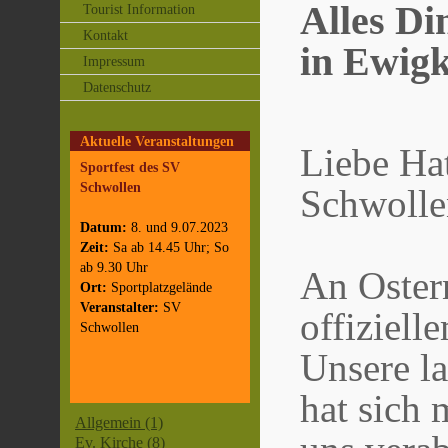
Alles Din
Tourist Information
Kontakt
in Ewigk
Impressum
Datenschutz
Aktuelle Veranstaltungen
Liebe Hat
Sportfest des SV
Schwollen
Schwolle
Datum:
8. und 9.07.2023
Zeit:
Sa ab 14.45 Uhr; So
ab 9.30 Uhr
An Ostern
Ort:
Sportplatzgelände
Veranstalter:
SV
offiziell
Schwollen
Unsere la
hat sich 
Allgemein (1)
Ev. Kirche (8)