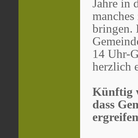
Jahre in 
manches 
bringen.
Gemeinde
14 Uhr-Go
herzlich 
Künftig
dass Gem
ergreifen