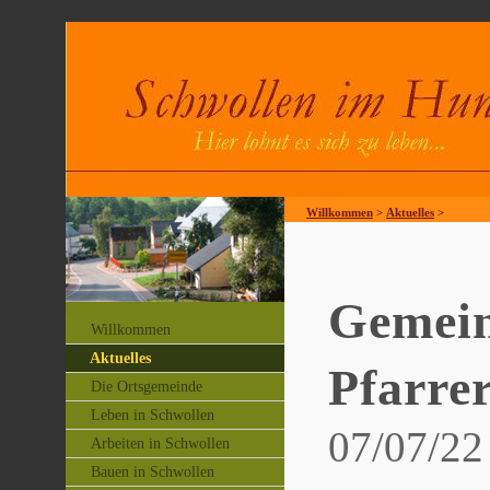
Willkommen
>
Aktuelles
>
Gemein
Willkommen
Aktuelles
Pfarre
Die Ortsgemeinde
Leben in Schwollen
07/07/22
Arbeiten in Schwollen
Bauen in Schwollen