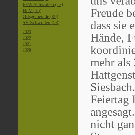
uns verab
FFW Schwollen (13)
Freude be
HuV (16)
Ortsgemeinde (99)
dass sie 
SV Schwollen (53)
2023
Hände, 
2022
2021
koordinie
2020
mehr als 
Hattgenst
Siesbach
Feiertag 
angesagt.
nicht gan