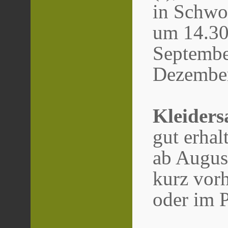
in Schwo
um 14.30 
Septembe
Dezembe
Kleider
gut erhal
ab August
kurz vorh
oder im P