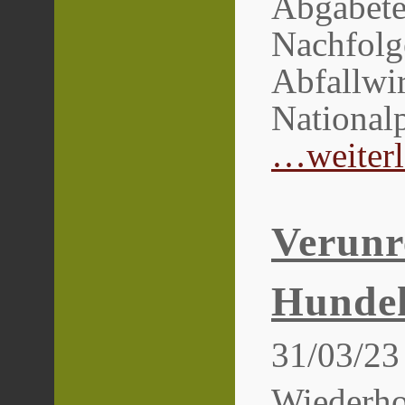
Abgabete
Nachfolg
Abfallwir
Nationalp
…weiterle
Verunr
Hunde
31/03/23
Wiederhol