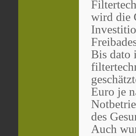
Filterte
wird die
Investiti
Freibades
Bis dato 
filterte
geschätz
Euro je 
Notbetrie
des Gesu
Auch wur