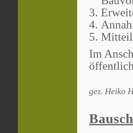
Bauvor
Erweit
Annah
Mittei
Im Anschl
öffentlich
gez. Heiko H
Bausch