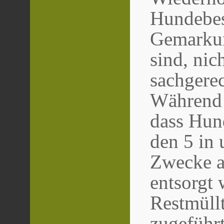
Hundebesi
Gemarkun
sind, nic
sachgerec
Während 
dass Hun
den 5 in
Zwecke au
entsorgt 
Restmül
zugeführ