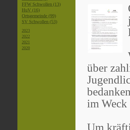
FFW Schwollen (13)
HuV (16)
Ortsgemeinde (99)
SV Schwollen (53)
2023
2022
2021
2020
über zah
Jugendli
bedanken
im Weck 
Um kräft