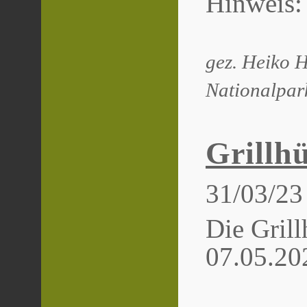
Hinweis: 
gez. Heiko H
Nationalpar
Grillh
31/03/23
Die Grill
07.05.202