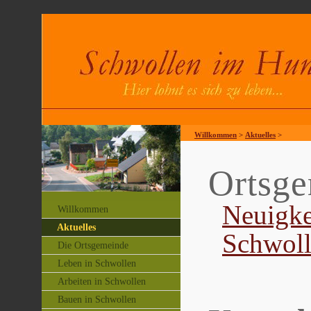
Willkommen
>
Aktuelles
>
Ortsg
Neuigke
Willkommen
Aktuelles
Schwol
Die Ortsgemeinde
Leben in Schwollen
Arbeiten in Schwollen
Bauen in Schwollen