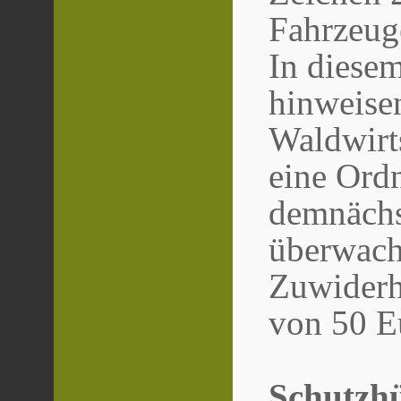
Fahrzeug
In diese
hinweisen
Waldwirts
eine Ordn
demnäch
überwach
Zuwiderh
von 50 E
Schutzhu