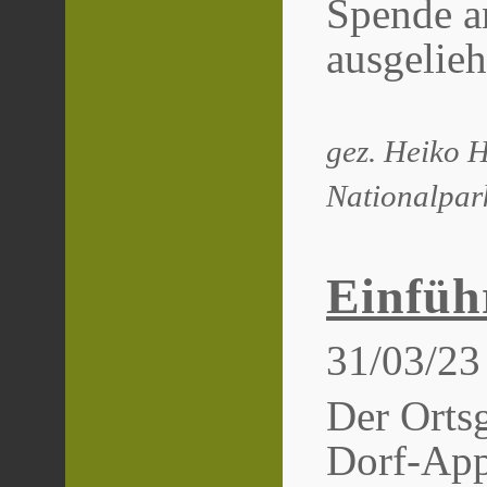
Spende an
ausgelie
gez. Heiko H
Nationalpar
Einfü
31/03/23
Der Orts
Dorf-App 