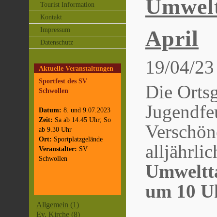
Umwelt
Tourist Information
Kontakt
Impressum
April
Datenschutz
19/04/23
Aktuelle Veranstaltungen
Sportfest des SV
Die Orts
Schwollen
Jugendfe
Datum:
8. und 9.07.2023
Zeit:
Sa ab 14.45 Uhr; So
Verschö
ab 9.30 Uhr
Ort:
Sportplatzgelände
alljährli
Veranstalter:
SV
Schwollen
Umweltta
um 10 U
Allgemein (1)
Ev. Kirche (8)