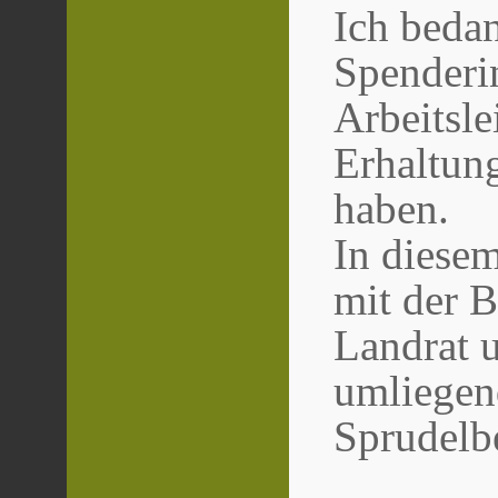
Ich bedan
Spenderi
Arbeitsl
Erhaltung
haben.
In diesem
mit der B
Landrat 
umliegen
Sprudelbe