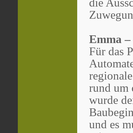
die Aussc
Zuwegung
Emma – 
Für das 
Automate
regionale
rund um 
wurde de
Baubegin
und es m