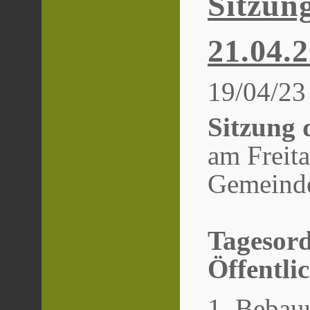
Sitzun
21.04.
19/04/23
Sitzung 
am Freit
Gemeinde
Tagesor
Öffentlic
Bebauu