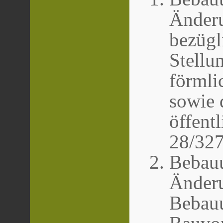
Änder
bezüg
Stell
förmli
sowie 
öffent
28/32
Bebauu
Änder
Bebauu