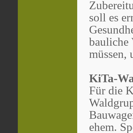
Zubereit
soll es e
Gesundhe
bauliche 
müssen, 
KiTa-Wa
Für die 
Waldgrupp
Bauwagen 
ehem. Sp