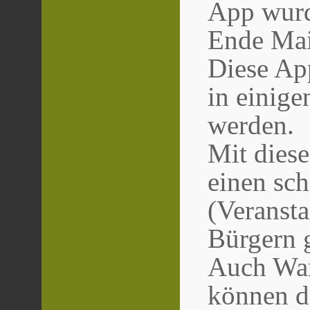
App wurde
Ende Mai
Diese Ap
in einige
werden.
Mit diese
einen sch
(Veranst
Bürgern 
Auch War
können 