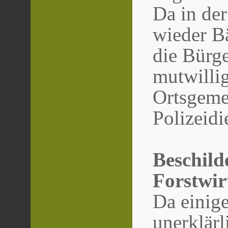
Da in de
wieder Ba
die Bürg
mutwilli
Ortsgemei
Polizeidi
Beschild
Forstwir
Da einige
unerklär