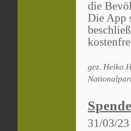
die Bevö
Die App s
beschließt
kostenfre
gez. Heiko H
Nationalpar
Spend
31/03/23