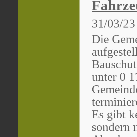
Fahrze
31/03/23
Die Geme
aufgestell
Bauschutt
unter 0 
Gemeinde
terminier
Es gibt k
sondern n