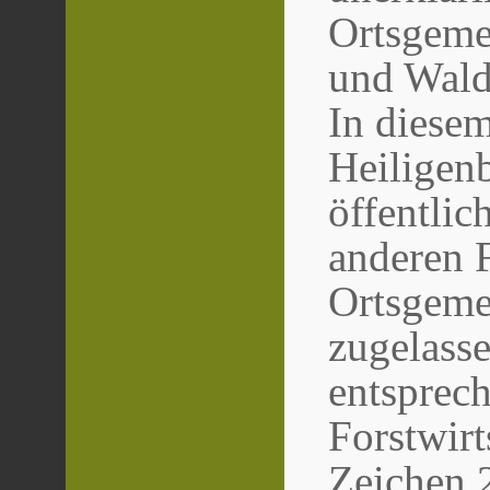
Ortsgeme
und Waldw
In diese
Heiligenb
öffentli
anderen 
Ortsgemei
zugelasse
entsprec
Forstwirt
Zeichen 2