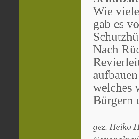
Wie viele
gab es vo
Schutzhü
Nach Rü
Revierlei
aufbauen.
welches w
Bürgern 
gez. Heiko H