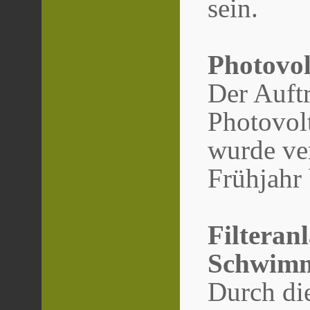
sein.
Photovol
Der Auftr
Photovolt
wurde ve
Frühjahr
Filteran
Schwim
Durch di