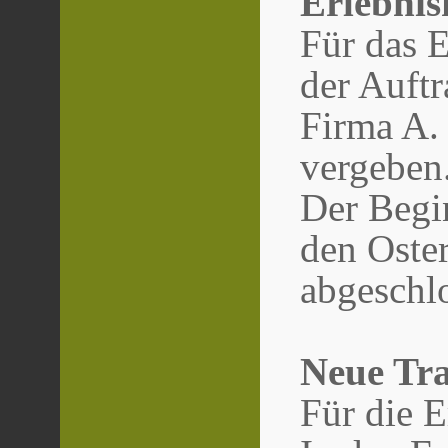
Erlebnis
Für das 
der Auftr
Firma A.
vergeben
Der Begi
den Oster
abgeschlo
Neue Tra
Für die 