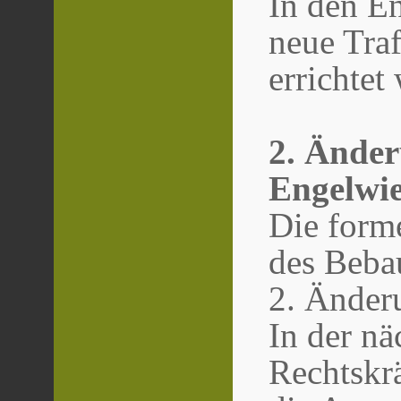
In den En
neue Tra
errichtet
2. Ände
Engelwi
Die forme
des Beba
2. Änder
In der na
Rechtskra