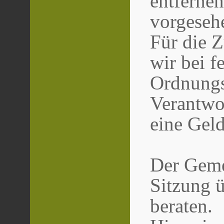
entfernen
vorgeseh
Für die 
wir bei f
Ordnungs
Verantwor
eine Gel
Der Gemei
Sitzung u
beraten.