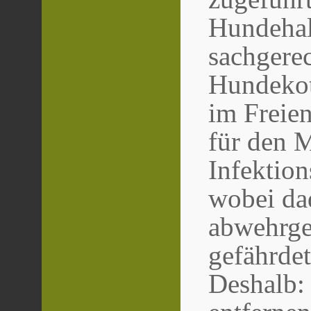
Hundehal
sachgerec
Hundekot
im Freien
für den 
Infektion
wobei da
abwehrge
gefährde
Deshalb: